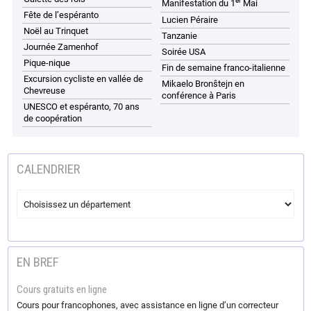
er
Manifestation du 1
Mai
Fête de l’espéranto
Lucien Péraire
Noël au Trinquet
Tanzanie
Journée Zamenhof
Soirée USA
Pique-nique
Fin de semaine franco-italienne
Excursion cycliste en vallée de
Mikaelo Bronŝtejn en
Chevreuse
conférence à Paris
UNESCO et espéranto, 70 ans
de coopération
CALENDRIER
EN BREF
Cours gratuits en ligne
Cours pour francophones, avec assistance en ligne d’un correcteur