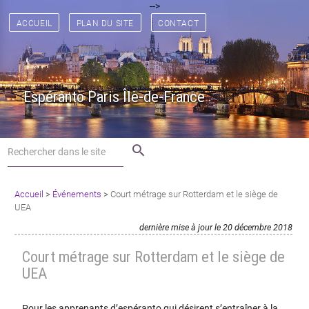
[
[
] [
] [
] [
] [
] [
-->
] [
] [
] [
] [
] [
] [
] [
]
ACCUEIL
PLAN DU SITE
CONTACT
Espéranto Paris Île-de-France
search
Accueil
>
Événements
>
Court métrage sur Rotterdam et le siège de
UEA
dernière mise à jour le 20 décembre 2018
Court métrage sur Rotterdam et le siège de
UEA
Pour les apprenants d’espéranto qui désirent s’entraîner à la