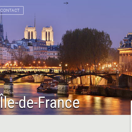
[
[
] [
] [
] [
] [
] [
-->
] [
] [
] [
] [
] [
] [
] [
]
CONTACT
Île-de-France