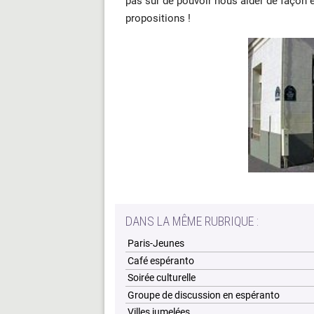
pas sûr de pouvoir nous aider de façon e
propositions !
DANS LA MÊME RUBRIQUE :
Paris-Jeunes
Café espéranto
Soirée culturelle
Groupe de discussion en espéranto
Villes jumelées