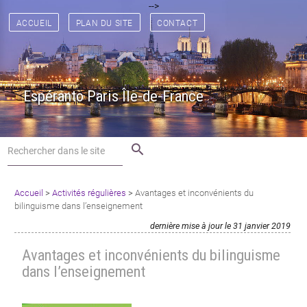
[
[
] [
] [
] [
] [
] [
-->
] [
] [
] [
] [
] [
] [
] [
]
ACCUEIL
PLAN DU SITE
CONTACT
Espéranto Paris Île-de-France
search
Accueil
>
Activités régulières
>
Avantages et inconvénients du
bilinguisme dans l’enseignement
dernière mise à jour le 31 janvier 2019
Avantages et inconvénients du bilinguisme
dans l’enseignement