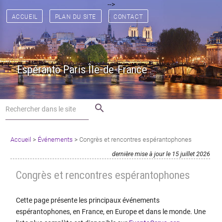
[
[
] [
] [
] [
] [
] [
-->
] [
] [
] [
] [
] [
] [
] [
]
ACCUEIL
PLAN DU SITE
CONTACT
Espéranto Paris Île-de-France
search
Accueil
>
Événements
>
Congrès et rencontres espérantophones
dernière mise à jour le 15 juillet 2026
Congrès et rencontres espérantophones
Cette page présente les principaux événements
espérantophones, en France, en Europe et dans le monde. Une