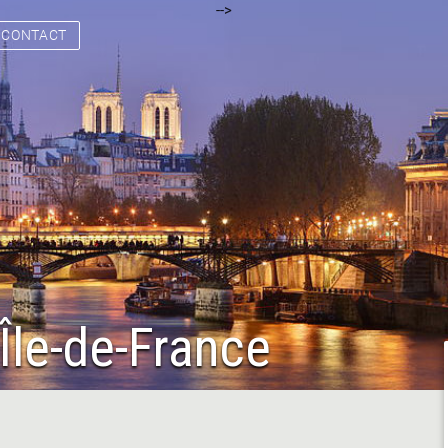
[
[
] [
] [
] [
] [
] [
-->
] [
] [
] [
] [
] [
] [
] [
]
CONTACT
Île-de-France