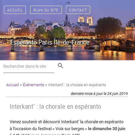
[
[
] [
] [
] [
] [
] [
-->
] [
] [
] [
] [
] [
] [
] [
]
ACCUEIL
PLAN DU SITE
CONTACT
Espéranto Paris Île-de-France
search
Accueil
>
Événements
>
Interkant’ : la chorale en espéranto
dernière mise à jour le 24 juin 2019
Interkant’ : la chorale en espéranto
Venez soutenir et découvrir Interkant’ la chorale en espéranto
à l’occasion du festival « Voix sur berges »
le dimanche 30 juin
e