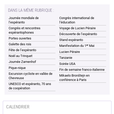
DANS LA MÊME RUBRIQUE :
Journée mondiale de
Congrès international de
l’espéranto
l’éducation
Congrès et rencontres
Voyage de Lucien Péraire
espérantophones
Découverte de l’espéranto
Portes ouvertes
Stand espéranto
Galette des rois
er
Manifestation du 1
Mai
Fête de l’espéranto
Lucien Péraire
Noël au Trinquet
Tanzanie
Journée Zamenhof
Soirée USA
Pique-nique
Fin de semaine franco-italienne
Excursion cycliste en vallée de
Mikaelo Bronŝtejn en
Chevreuse
conférence à Paris
UNESCO et espéranto, 70 ans
de coopération
CALENDRIER