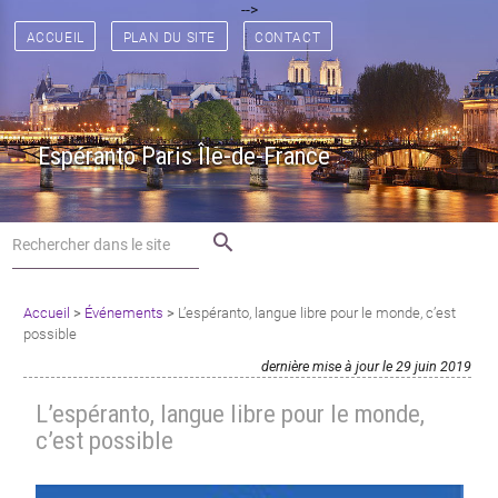
[
[
] [
] [
] [
] [
] [
-->
] [
] [
] [
] [
] [
] [
] [
]
ACCUEIL
PLAN DU SITE
CONTACT
Espéranto Paris Île-de-France
search
Accueil
>
Événements
>
L’espéranto, langue libre pour le monde, c’est
possible
dernière mise à jour le 29 juin 2019
L’espéranto, langue libre pour le monde,
c’est possible