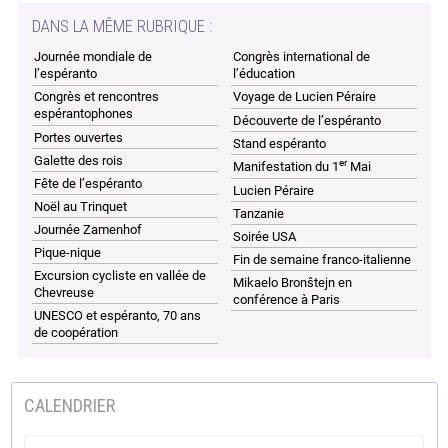
DANS LA MÊME RUBRIQUE :
Journée mondiale de
Congrès international de
l’espéranto
l’éducation
Congrès et rencontres
Voyage de Lucien Péraire
espérantophones
Découverte de l’espéranto
Portes ouvertes
Stand espéranto
Galette des rois
er
Manifestation du 1
Mai
Fête de l’espéranto
Lucien Péraire
Noël au Trinquet
Tanzanie
Journée Zamenhof
Soirée USA
Pique-nique
Fin de semaine franco-italienne
Excursion cycliste en vallée de
Mikaelo Bronŝtejn en
Chevreuse
conférence à Paris
UNESCO et espéranto, 70 ans
de coopération
CALENDRIER