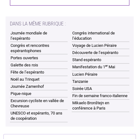
DANS LA MÊME RUBRIQUE :
Journée mondiale de
Congrès international de
l’espéranto
l’éducation
Congrès et rencontres
Voyage de Lucien Péraire
espérantophones
Découverte de l’espéranto
Portes ouvertes
Stand espéranto
Galette des rois
er
Manifestation du 1
Mai
Fête de l’espéranto
Lucien Péraire
Noël au Trinquet
Tanzanie
Journée Zamenhof
Soirée USA
Pique-nique
Fin de semaine franco-italienne
Excursion cycliste en vallée de
Mikaelo Bronŝtejn en
Chevreuse
conférence à Paris
UNESCO et espéranto, 70 ans
de coopération