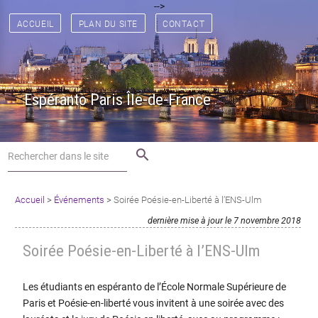
[
[
] [
] [
] [
] [
] [
-->
] [
] [
] [
] [
] [
] [
] [
]
ACCUEIL
PLAN DU SITE
CONTACT
Espéranto Paris Île-de-France
search
Accueil
>
Événements
>
Soirée Poésie-en-Liberté à l’ENS-Ulm
dernière mise à jour le 7 novembre 2018
Soirée Poésie-en-Liberté à l’ENS-Ulm
Les étudiants en espéranto de l’École Normale Supérieure de
Paris et Poésie-en-liberté vous invitent à une soirée avec des