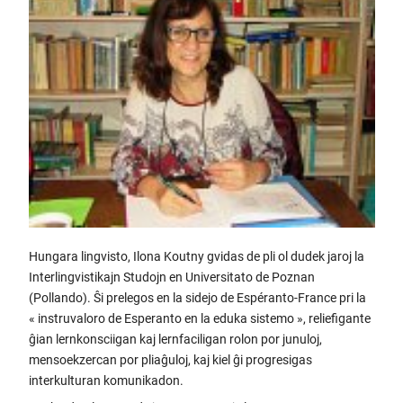
Hungara lingvisto, Ilona Koutny gvidas de pli ol dudek jaroj la
Interlingvistikajn Studojn en Universitato de Poznan
(Pollando). Ŝi prelegos en la sidejo de Espéranto-France pri la
« instruvaloro de Esperanto en la eduka sistemo », reliefigante
ĝian lernkonsciigan kaj lernfaciligan rolon por junuloj,
mensoekzercan por pliaĝuloj, kaj kiel ĝi progresigas
interkulturan komunikadon.