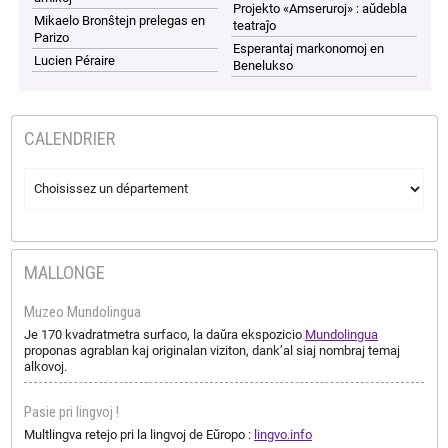
Projekto «Amseruroj» : aŭdebla
Mikaelo Bronŝtejn prelegas en
teatraĵo
Parizo
Esperantaj markonomoj en
Lucien Péraire
Benelukso
CALENDRIER
MALLONGE
Muzeo Mundolingua
Je 170 kvadratmetra surfaco, la daŭra ekspozicio
Mundolingua
proponas agrablan kaj originalan viziton, dank’al siaj nombraj temaj
alkovoj.
Pasie pri lingvoj !
Multlingva retejo pri la lingvoj de Eŭropo :
lingvo.info