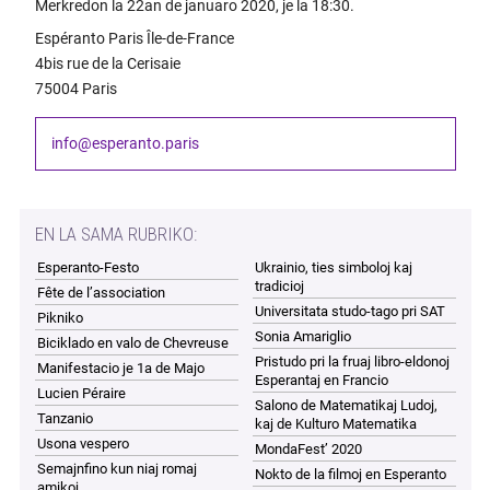
Merkredon la 22an de januaro 2020, je la 18:30.
Espéranto Paris Île-de-France
4bis rue de la Cerisaie
75004 Paris
info@esperanto.paris
EN LA SAMA RUBRIKO:
Esperanto-Festo
Ukrainio, ties simboloj kaj
tradicioj
Fête de l’association
Universitata studo-tago pri SAT
Pikniko
Sonia Amariglio
Biciklado en valo de Chevreuse
Pristudo pri la fruaj libro-eldonoj
Manifestacio je 1a de Majo
Esperantaj en Francio
Lucien Péraire
Salono de Matematikaj Ludoj,
Tanzanio
kaj de Kulturo Matematika
Usona vespero
MondaFest’ 2020
Semajnfino kun niaj romaj
Nokto de la filmoj en Esperanto
amikoj