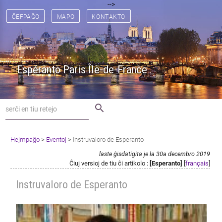
[
[
] [
] [
] [
] [
] [
-->
] [
] [
] [
] [
] [
] [
] [
]
ĈEFPAĜO
MAPO
KONTAKTO
Espéranto Paris Île-de-France
search
Hejmpaĝo
>
Eventoj
>
Instruvaloro de Esperanto
laste ĝisdatigita je la 30a decembro 2019
Ĉiuj versioj de tiu ĉi artikolo :
[Esperanto]
[
français
]
Instruvaloro de Esperanto