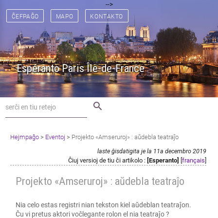
[
[
] [
] [
] [
] [
] [
-->
] [
] [
] [
] [
] [
] [
] [
]
ĈEFPAĜO
MAPO
KONTAKTO
Espéranto Paris Île-de-France
search
Hejmpaĝo
>
Eventoj
>
Projekto «Amseruroj» : aŭdebla teatraĵo
laste ĝisdatigita je la 11a decembro 2019
Ĉiuj versioj de tiu ĉi artikolo :
[Esperanto]
[
français
]
Projekto «Amseruroj» : aŭdebla teatraĵo
Nia celo estas registri nian tekston kiel aŭdeblan teatraĵon.
Ĉu vi pretus aktori voĉlegante rolon el nia teatraĵo ?