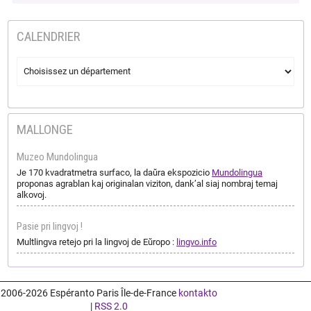
CALENDRIER
MALLONGE
Muzeo Mundolingua
Je 170 kvadratmetra surfaco, la daŭra ekspozicio
Mundolingua
proponas agrablan kaj originalan viziton, dank’al siaj nombraj temaj
alkovoj.
Pasie pri lingvoj !
Multlingva retejo pri la lingvoj de Eŭropo :
lingvo.info
2006-2026 Espéranto Paris Île-de-France
kontakto
|
RSS 2.0