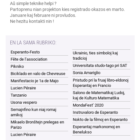
Aŭ simple teknike helpi ?
Partoprenu nian projekton kies registrado okazos en marto.
Januare kaj februare ni provludos.
Ne hezitu kontakti nin !
EN LA SAMA RUBRIKO:
Esperanto-Festo
Ukrainio, ties simboloj kaj
tradicioj
Fête de l’association
Universitata studo-tago pri SAT
Pikniko
Sonia Amariglio
Biciklado en valo de Chevreuse
Pristudo pri la fruaj libro-eldonoj
Manifestacio je 1a de Majo
Esperantaj en Francio
Lucien Péraire
Salono de Matematikaj Ludoj,
Tanzanio
kaj de Kulturo Matematika
Usona vespero
MondaFest’ 2020
Semajnfino kun niaj romaj
Instruvaloro de Esperanto
amikoj
Nokto de la filmoj en Esperanto
Mikaelo Bronŝtejn prelegas en
Esperantaj markonomoj en
Parizo
Benelukso
Lucien Péraire