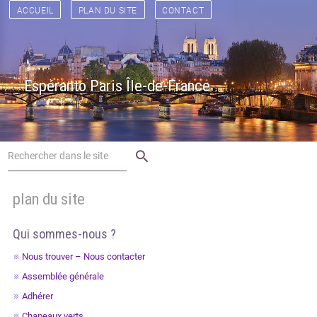
[
[
] [
] [
] [
] [
] [
] [
] [
] [
] [
] [
] [
] [
]
ACCUEIL
PLAN DU SITE
CONTACT
Espéranto Paris Île-de-France
search
plan du site
Qui sommes-nous ?
Nous trouver – Nous contacter
Assemblée générale
Adhérer
Chapeaux verts